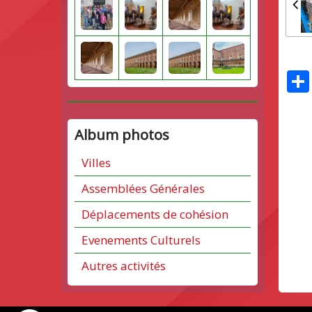
Album photos
Villes
Assemblées Générales
Déplacements de cohésion
Evenements Culturels
Autres activités