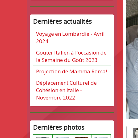
Dernières actualités
Voyage en Lombardie - Avril
2024
Goûter Italien à l'occasion de
la Semaine du Goût 2023
Projection de Mamma Roma!
Déplacement Culturel de
Cohésion en Italie -
Novembre 2022
Dernières photos