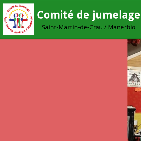
Comité de jumelage
Saint-Martin-de-Crau / Manerbio