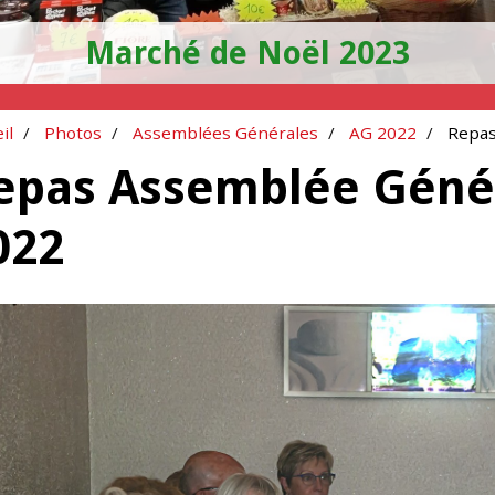
Marché de Noël 2023
il
Photos
Assemblées Générales
AG 2022
Repas
epas Assemblée Génér
022