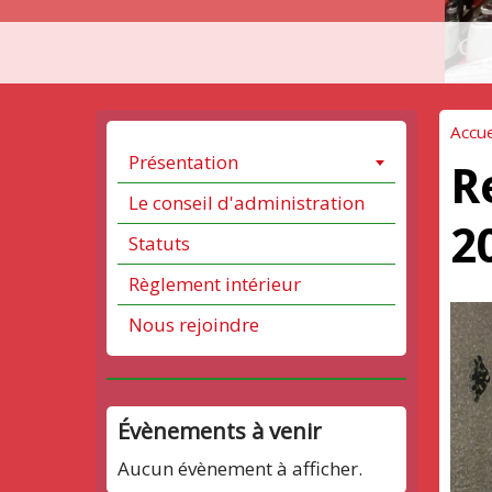
Accue
Présentation
R
Le conseil d'administration
2
Statuts
Règlement intérieur
Nous rejoindre
Évènements à venir
Aucun évènement à afficher.