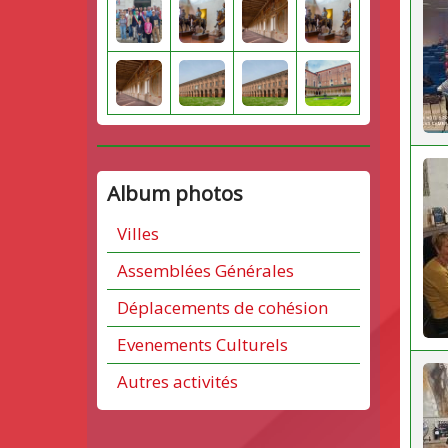
Album photos
Villes
Assemblées Générales
Déplacements de cohésion
Evenements Culturels
Autres activités