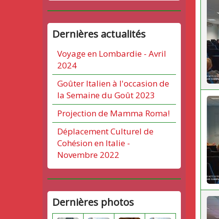
Dernières actualités
Voyage en Lombardie - Avril
2024
Goûter Italien à l'occasion de
la Semaine du Goût 2023
Projection de Mamma Roma!
Déplacement Culturel de
Cohésion en Italie -
Novembre 2022
Dernières photos