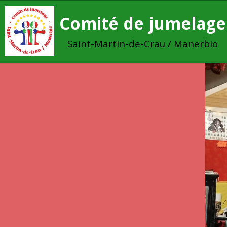
Comité de jumelage
Saint-Martin-de-Crau / Manerbio